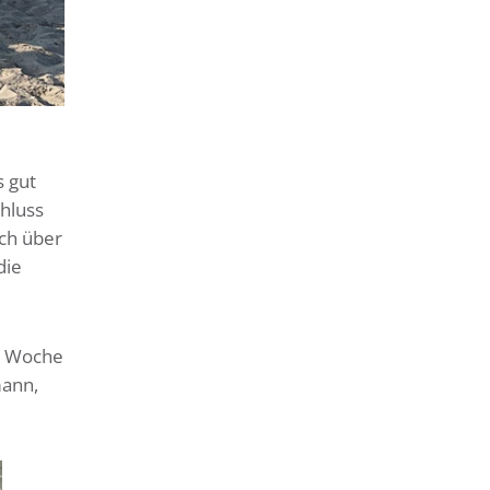
s gut
hluss
ch über
die
er Woche
mann,