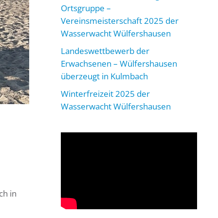
Ortsgruppe –
Vereinsmeisterschaft 2025 der
Wasserwacht Wülfershausen
Landeswettbewerb der
Erwachsenen – Wülfershausen
überzeugt in Kulmbach
Winterfreizeit 2025 der
Wasserwacht Wülfershausen
ch in