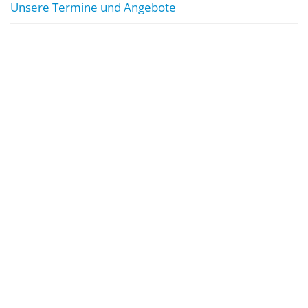
Unsere Termine und Angebote
Mitglied werden
Tag des Abzeichens 2025
Neuwahlen 2024
Schwimmbadaufsicht
SEG Wasserrettung
Unsere Jugendarbeit
Aktuelles