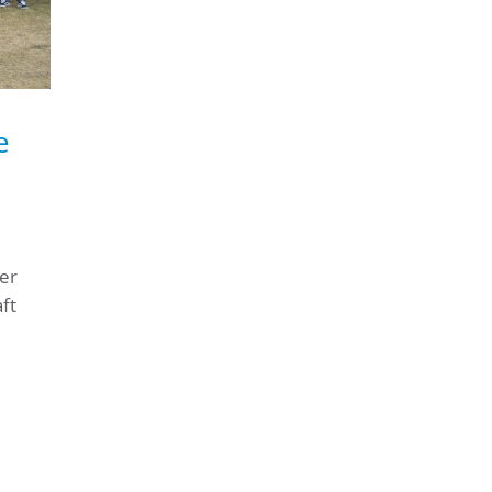
e
er
ft